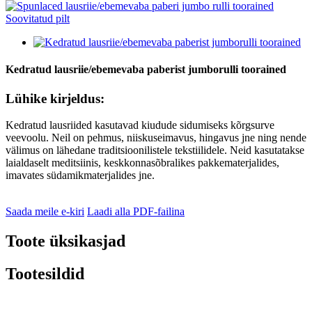
Kedratud lausriie/ebemevaba paberist jumborulli toorained
Lühike kirjeldus:
Kedratud lausriided kasutavad kiudude sidumiseks kõrgsurve
veevoolu. Neil on pehmus, niiskuseimavus, hingavus jne ning nende
välimus on lähedane traditsioonilistele tekstiilidele. Neid kasutatakse
laialdaselt meditsiinis, keskkonnasõbralikes pakkematerjalides,
imavates südamikmaterjalides jne.
Saada meile e-kiri
Laadi alla PDF-failina
Toote üksikasjad
Tootesildid