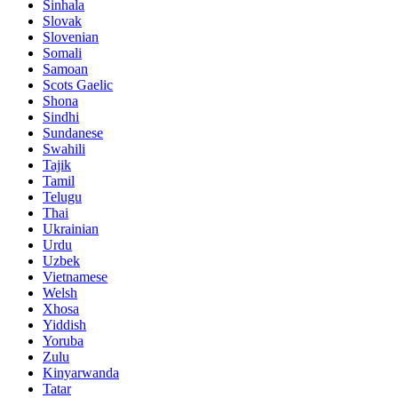
Sinhala
Slovak
Slovenian
Somali
Samoan
Scots Gaelic
Shona
Sindhi
Sundanese
Swahili
Tajik
Tamil
Telugu
Thai
Ukrainian
Urdu
Uzbek
Vietnamese
Welsh
Xhosa
Yiddish
Yoruba
Zulu
Kinyarwanda
Tatar