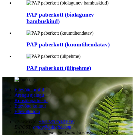
PAP paberkott (biolagunev
bambuskiud)
PAP paberkott (kuumtihendatav)
PAP paberkott (ülipehme)
Ettevõtte profiil
Arengu ajalugu
Koostööpartnerid
Ettevõtte kultuur
Ettevõtte foto
TELEFON:
+86 18576483959
E-POST:
amay@gdbeite.com
AADRESS:
1. hoone, Jue Yuani tööstuspark, Li Gangi tee