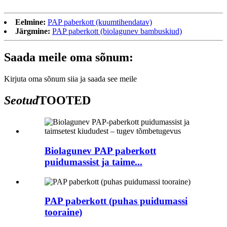
Eelmine:
PAP paberkott (kuumtihendatav)
Järgmine:
PAP paberkott (biolagunev bambuskiud)
Saada meile oma sõnum:
Kirjuta oma sõnum siia ja saada see meile
Seotud
TOOTED
Biolagunev PAP paberkott
puidumassist ja taime...
PAP paberkott (puhas puidumassi
tooraine)