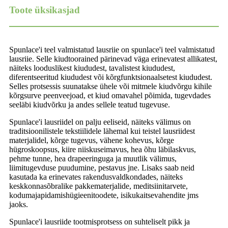
Toote üksikasjad
Spunlace'i teel valmistatud lausriie on spunlace'i teel valmistatud
lausriie. Selle kiudtoorained pärinevad väga erinevatest allikatest,
näiteks looduslikest kiududest, tavalistest kiududest,
diferentseeritud kiududest või kõrgfunktsionaalsetest kiududest.
Selles protsessis suunatakse ühele või mitmele kiudvõrgu kihile
kõrgsurve peenveejoad, et kiud omavahel põimida, tugevdades
seeläbi kiudvõrku ja andes sellele teatud tugevuse.
Spunlace'i lausriidel on palju eeliseid, näiteks välimus on
traditsioonilistele tekstiilidele lähemal kui teistel lausriidest
materjalidel, kõrge tugevus, vähene kohevus, kõrge
hügroskoopsus, kiire niiskuseimavus, hea õhu läbilaskvus,
pehme tunne, hea drapeeringuga ja muutlik välimus,
liimitugevduse puudumine, pestavus jne. Lisaks saab neid
kasutada ka erinevates rakendusvaldkondades, näiteks
keskkonnasõbralike pakkematerjalide, meditsiinitarvete,
kodumajapidamishügieenitoodete, isikukaitsevahendite jms
jaoks.
Spunlace'i lausriide tootmisprotsess on suhteliselt pikk ja