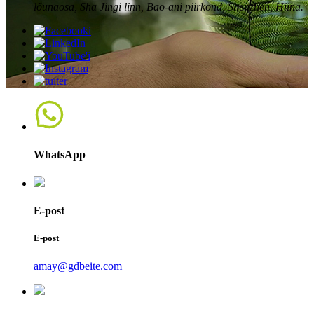
lõunaosa, Sha Jingi linn, Bao-ani piirkond, Shenzhen, Hiina.
WhatsApp
E-post
E-post
amay@gdbeite.com