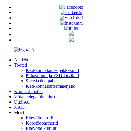
Avaleht
Tooted
Keskkonnakaitse pakkekotid
Puhasruumi ja ESD-tarvikud
Spetsiaalne paber
Keskkonnakaitsematerjalid
Kuumad tooted
Võta meiega ühendust
Uudised
KKK
Meist
Ettevõtte profiil
Koostööpartnerid
Ettevõtte kultuur