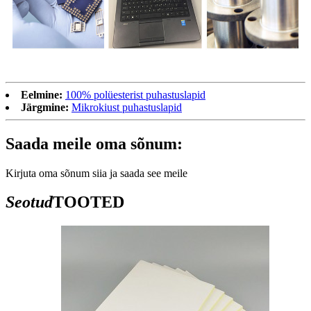
Eelmine:
100% polüesterist puhastuslapid
Järgmine:
Mikrokiust puhastuslapid
Saada meile oma sõnum:
Kirjuta oma sõnum siia ja saada see meile
Seotud
TOOTED