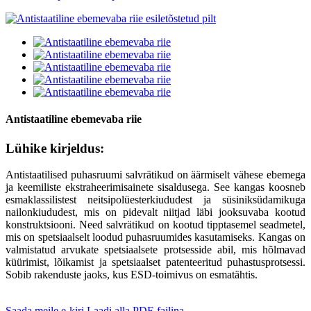
Antistaatiline ebemevaba riie
Lühike kirjeldus:
Antistaatilised puhasruumi salvrätikud on äärmiselt vähese ebemega
ja keemiliste ekstraheerimisainete sisaldusega. See kangas koosneb
esmaklassilistest neitsipolüesterkiududest ja süsiniksüdamikuga
nailonkiududest, mis on pidevalt niitjad läbi jooksuvaba kootud
konstruktsiooni. Need salvrätikud on kootud tipptasemel seadmetel,
mis on spetsiaalselt loodud puhasruumides kasutamiseks. Kangas on
valmistatud arvukate spetsiaalsete protsesside abil, mis hõlmavad
küürimist, lõikamist ja spetsiaalset patenteeritud puhastusprotsessi.
Sobib rakenduste jaoks, kus ESD-toimivus on esmatähtis.
Saada meile e-kiri
Laadi alla PDF-failina