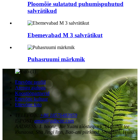
Ploomõie sulatatud puhumispuhutud
salvrätikud
Ebemevabad M 3 salvrätikut
Puhasruumi märkmik
Ettevõtte profiil
Arengu ajalugu
Koostööpartnerid
Ettevõtte kultuur
Ettevõtte foto
TELEFON:
+86 18576483959
E-POST:
amay@gdbeite.com
AADRESS:
1. hoone, Jue Yuani tööstuspark, Li Gangi tee
lõunaosa, Sha Jingi linn, Bao-ani piirkond, Shenzhen, Hiina.