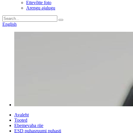
Ettevõtte foto
Arengu ajalugu
English
Avaleht
Tooted
Ebemevaba riie
ESD puhasruumi puhasti