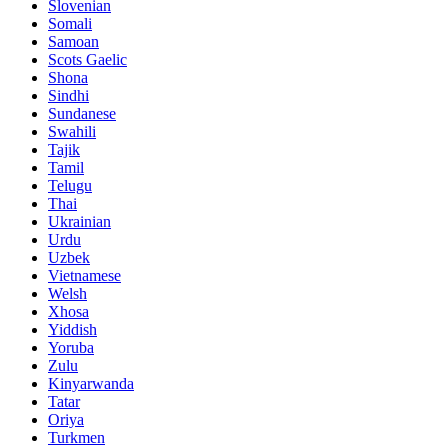
Slovenian
Somali
Samoan
Scots Gaelic
Shona
Sindhi
Sundanese
Swahili
Tajik
Tamil
Telugu
Thai
Ukrainian
Urdu
Uzbek
Vietnamese
Welsh
Xhosa
Yiddish
Yoruba
Zulu
Kinyarwanda
Tatar
Oriya
Turkmen