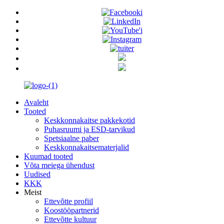
Avaleht
Tooted
Keskkonnakaitse pakkekotid
Puhasruumi ja ESD-tarvikud
Spetsiaalne paber
Keskkonnakaitsematerjalid
Kuumad tooted
Võta meiega ühendust
Uudised
KKK
Meist
Ettevõtte profiil
Koostööpartnerid
Ettevõtte kultuur