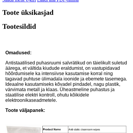
Toote üksikasjad
Tootesildid
Omadused
:
Antistaatilised puhasruumi salvrätikud on täielikult suletud
äärega, et vältida kiudude eraldumist, on vastupidavad
hõõrdumisele ka intensiivse kasutamise korral ning
tagavad puhtuse ülimadala ioonide ja ebemete tasemega.
Ideaalne kasutamiseks kõvadel pindadel, nagu plastik,
värvimata metall ja klaas. Üheastmeline puhastus ja
staatilise elektri kontroll, ohutu kõikidele
elektroonikaseadmetele.
Toote väljapanek: