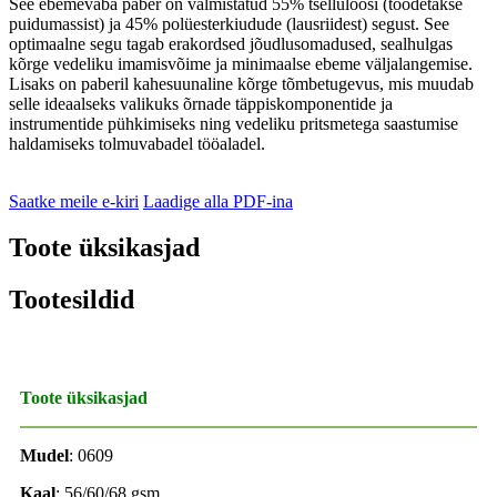
See ebemevaba paber on valmistatud 55% tselluloosi (toodetakse
puidumassist) ja 45% polüesterkiudude (lausriidest) segust. See
optimaalne segu tagab erakordsed jõudlusomadused, sealhulgas
kõrge vedeliku imamisvõime ja minimaalse ebeme väljalangemise.
Lisaks on paberil kahesuunaline kõrge tõmbetugevus, mis muudab
selle ideaalseks valikuks õrnade täppiskomponentide ja
instrumentide pühkimiseks ning vedeliku pritsmetega saastumise
haldamiseks tolmuvabadel tööaladel.
Saatke meile e-kiri
Laadige alla PDF-ina
Toote üksikasjad
Tootesildid
Toote üksikasjad
Mudel
: 0609
Kaal
: 56/60/68 gsm