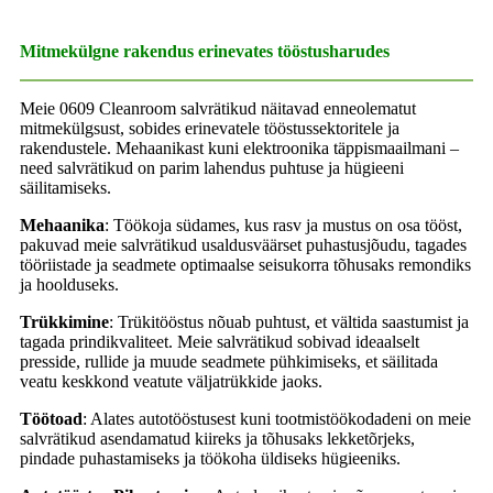
Mitmekülgne rakendus erinevates tööstusharudes
Meie 0609 Cleanroom salvrätikud näitavad enneolematut
mitmekülgsust, sobides erinevatele tööstussektoritele ja
rakendustele. Mehaanikast kuni elektroonika täppismaailmani –
need salvrätikud on parim lahendus puhtuse ja hügieeni
säilitamiseks.
Mehaanika
: Töökoja südames, kus rasv ja mustus on osa tööst,
pakuvad meie salvrätikud usaldusväärset puhastusjõudu, tagades
tööriistade ja seadmete optimaalse seisukorra tõhusaks remondiks
ja hoolduseks.
Trükkimine
: Trükitööstus nõuab puhtust, et vältida saastumist ja
tagada prindikvaliteet. Meie salvrätikud sobivad ideaalselt
presside, rullide ja muude seadmete pühkimiseks, et säilitada
veatu keskkond veatute väljatrükkide jaoks.
Töötoad
: Alates autotööstusest kuni tootmistöökodadeni on meie
salvrätikud asendamatud kiireks ja tõhusaks lekketõrjeks,
pindade puhastamiseks ja töökoha üldiseks hügieeniks.