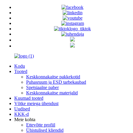
Kodu
Tooted
Keskkonnakaitse pakkekotid
Puhasruum ja ESD tarbekaubad
Spetsiaalne paber
Keskkonnakaitse materjalid
Kuumad tooted
Võtke meiega ühendust
Uudised
KKK-d
Meie kohta
Ettevõtte profiil
Ühistulised kliendid