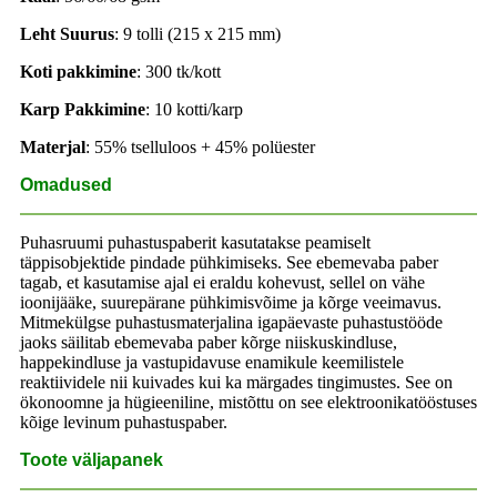
Leht
Suurus
: 9 tolli (215 x 215 mm)
Koti pakkimine
: 300 tk/kott
Karp
Pakkimine
: 10 kotti/karp
Materjal
: 55% tselluloos + 45% polüester
Omadused
Puhasruumi puhastuspaberit kasutatakse peamiselt
täppisobjektide pindade pühkimiseks. See ebemevaba paber
tagab, et kasutamise ajal ei eraldu kohevust, sellel on vähe
ioonijääke, suurepärane pühkimisvõime ja kõrge veeimavus.
Mitmekülgse puhastusmaterjalina igapäevaste puhastustööde
jaoks säilitab ebemevaba paber kõrge niiskuskindluse,
happekindluse ja vastupidavuse enamikule keemilistele
reaktiividele nii kuivades kui ka märgades tingimustes. See on
ökonoomne ja hügieeniline, mistõttu on see elektroonikatööstuses
kõige levinum puhastuspaber.
Toote väljapanek