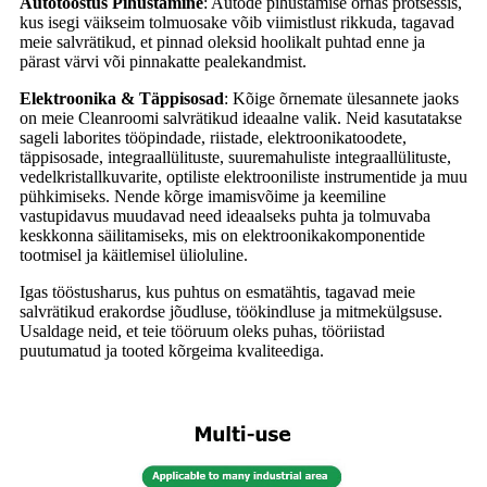
Autotööstus
Pihustamine
: Autode pihustamise õrnas protsessis,
kus isegi väikseim tolmuosake võib viimistlust rikkuda, tagavad
meie salvrätikud, et pinnad oleksid hoolikalt puhtad enne ja
pärast värvi või pinnakatte pealekandmist.
Elektroonika
& Täppisosad
: Kõige õrnemate ülesannete jaoks
on meie Cleanroomi salvrätikud ideaalne valik. Neid kasutatakse
sageli laborites tööpindade, riistade, elektroonikatoodete,
täppisosade, integraallülituste, suuremahuliste integraallülituste,
vedelkristallkuvarite, optiliste elektrooniliste instrumentide ja muu
pühkimiseks. Nende kõrge imamisvõime ja keemiline
vastupidavus muudavad need ideaalseks puhta ja tolmuvaba
keskkonna säilitamiseks, mis on elektroonikakomponentide
tootmisel ja käitlemisel ülioluline.
Igas tööstusharus, kus puhtus on esmatähtis, tagavad meie
salvrätikud erakordse jõudluse, töökindluse ja mitmekülgsuse.
Usaldage neid, et teie tööruum oleks puhas, tööriistad
puutumatud ja tooted kõrgeima kvaliteediga.