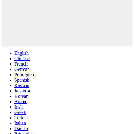
English
Chinese
French
German
Portuguese
Spanish
Russian
Japanese
Korean
Arabic
Irish
Greek
Turkish
Italian
Danish
Romanian