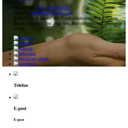
TELEFON:
+86 18924648952
E-MAIL:
Emilyhu@gdbeite.com
AADRESS:
1. hoone, Jue Yuani tööstuspiirkond, Li Gang
Roadi lõunaosa, Sha Jingi linn, Bao-ani piirkond, Shenzhen,
Hiina.
Telefon
E-post
E-post