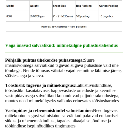
Väga imavad salvrätikud: mitmekülgne puhastuslahendus
Põhjalik puhtus ühekordse puhastusega:
Suure
imamisvõimega salvrätikud tagavad sügava puhastuse vaid ühe
tõmbega. Nende tõhusus välistab vajaduse mitme läbimise järele,
säästes aega ja vaeva.
Tööstuslik tugevus ja mitmekülgsus:
Lahustuvuskindluse,
tööstusliku kasutatavuse, happevastaste omaduste ja keemilise
vastupidavusega salvrätikud kohanduvad paljude rakendustega,
muutes need mitmekülgseks valikuks erinevates tööstusharudes.
Vastupidav ja rebenemiskindel valmistamine:
Need tugevast
mittekootud segust valmistatud salvrätikud pakuvad erakordset
sitkust ja rebenemiskindlust, tagades pikaajalise jõudluse ja
töökindluse isegi nõudlikes tingimustes.