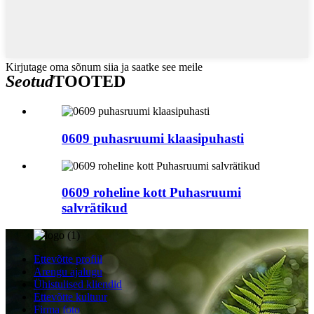
Kirjutage oma sõnum siia ja saatke see meile
Seotud
TOOTED
0609 puhasruumi klaasipuhasti
0609 roheline kott Puhasruumi
salvrätikud
Ettevõtte profiil
Arengu ajalugu
Ühistulised kliendid
Ettevõtte kultuur
Firma foto