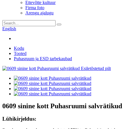
Ettevõtte kultuur
Firma foto
Arengu ajalugu
English
Kodu
Tooted
Puhasruum ja ESD tarbekaubad
0609 sinine kott Puhasruumi salvrätikud
Lühikirjeldus: