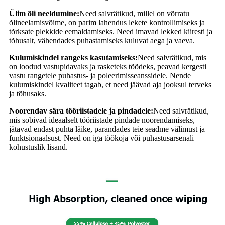
Ülim õli neeldumine:
Need salvrätikud, millel on võrratu
õlineelamisvõime, on parim lahendus lekete kontrollimiseks ja
tõrksate plekkide eemaldamiseks. Need imavad lekked kiiresti ja
tõhusalt, vähendades puhastamiseks kuluvat aega ja vaeva.
Kulumiskindel rangeks kasutamiseks:
Need salvrätikud, mis
on loodud vastupidavaks ja rasketeks töödeks, peavad kergesti
vastu rangetele puhastus- ja poleerimisseanssidele. Nende
kulumiskindel kvaliteet tagab, et need jäävad aja jooksul terveks
ja tõhusaks.
Noorendav sära tööriistadele ja pindadele:
Need salvrätikud,
mis sobivad ideaalselt tööriistade pindade noorendamiseks,
jätavad endast puhta läike, parandades teie seadme välimust ja
funktsionaalsust. Need on iga töökoja või puhastusarsenali
kohustuslik lisand.